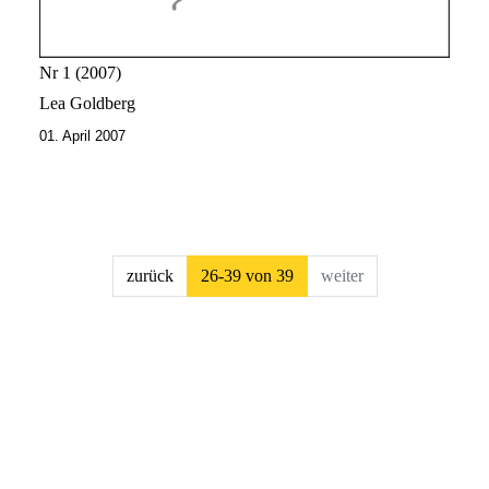
Nr 1
2007
Lea Goldberg
01. April 2007
##issue.pagination##
zurück
26-39 von 39
weiter