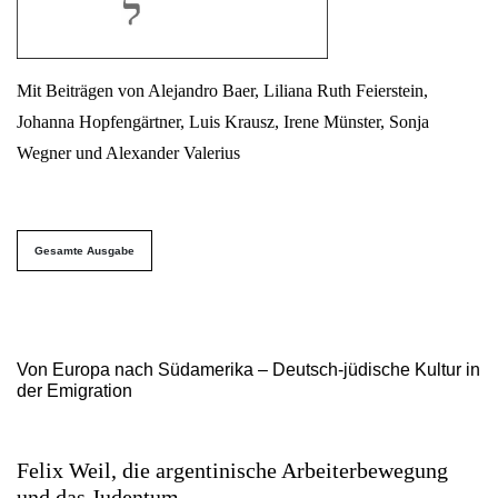
Mit Beiträgen von Alejandro Baer, Liliana Ruth Feierstein,
Johanna Hopfengärtner, Luis Krausz, Irene Münster, Sonja
Wegner und Alexander Valerius
##issue.tableOfContents##
Gesamte Ausgabe
Inhaltsverzeichnis
Von Europa nach Südamerika – Deutsch-jüdische Kultur in
der Emigration
Felix Weil, die argentinische Arbeiterbewegung
und das Judentum