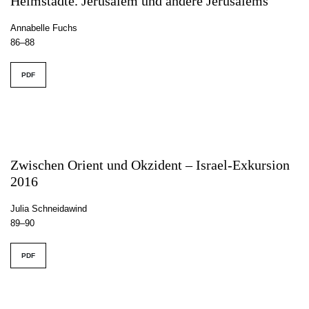
Heimstädte. Jerusalem und andere Jerusalems“
Annabelle Fuchs
86–88
PDF
Zwischen Orient und Okzident – Israel-Exkursion
2016
Julia Schneidawind
89–90
PDF